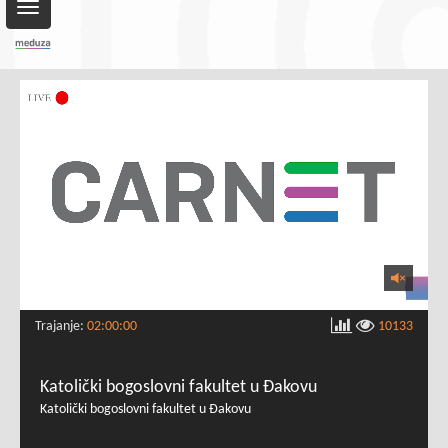
Toggle
navigation
Trajanje:
02:00:00
10133
Katolički bogoslovni fakultet u Đakovu
Katolički bogoslovni fakultet u Đakovu