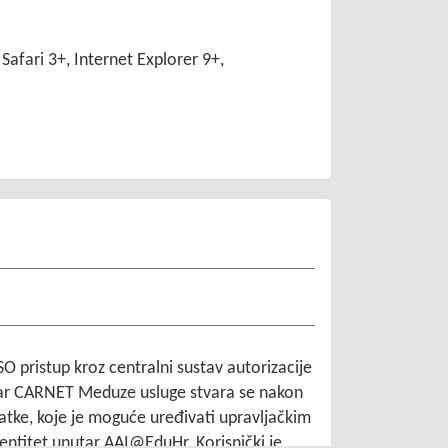
afari 3+, Internet Explorer 9+,
SO pristup kroz centralni sustav autorizacije
tar CARNET Meduze usluge stvara se nakon
datke, koje je moguće uređivati upravljačkim
dentitet unutar AAI@EduHr. Korisnički je