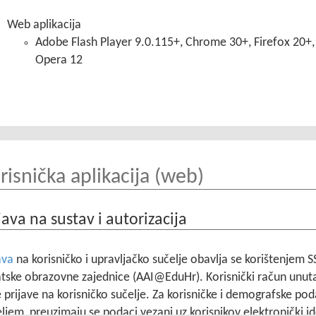
Web aplikacija
Adobe Flash Player 9.0.115+, Chrome 30+, Firefox 20+, S
Opera 12
risnička aplikacija (web)
java na sustav i autorizacija
ava
na korisničko i upravljačko sučelje obavlja se korištenjem S
atske obrazovne zajednice (AAI@EduHr). Korisnički račun unu
 prijave na korisničko sučelje. Za korisničke i demografske po
ljem, preuzimaju se podaci vezani uz korisnikov elektronički i