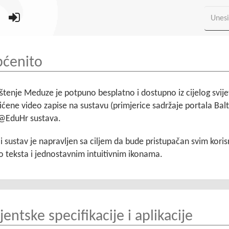
ćenito
štenje Meduze je potpuno besplatno i dostupno iz cijelog svije
ićene video zapise na sustavu (primjerice sadržaje portala Balta
@EduHr sustava.
li sustav je napravljen sa ciljem da bude pristupačan svim koris
 teksta i jednostavnim intuitivnim ikonama.
ijentske specifikacije i aplikacije