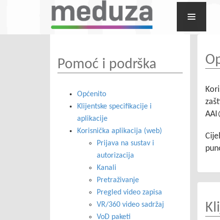
Op
Pomoć i podrška
Kori
Općenito
zašt
Klijentske specifikacije i
AAI
aplikacije
Korisnička aplikacija (web)
Cije
Prijava na sustav i
puno
autorizacija
Kanali
Pretraživanje
Pregled video zapisa
Kl
VR/360 video sadržaj
VoD paketi