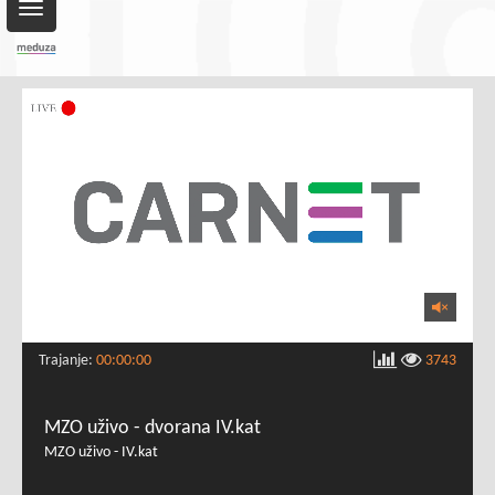
Toggle
navigation
Trajanje:
00:00:00
3743
MZO uživo - dvorana IV.kat
MZO uživo - IV.kat