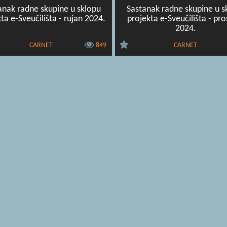
anak radne skupine u sklopu
Sastanak radne skupine u s
ta e-Sveučilišta - rujan 2024.
projekta e-Sveučilišta - pro
2024.
CARNET
849
CARNET