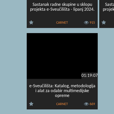
Sastanak radne skupine u sklopu
Sast
projekta e-Sveučilišta - lipanj 2024.
projek
CARNET
915
01:19:07
e-Sveučilišta: Katalog, metodologija
i alat za odabir multimedijske
opreme
CARNET
669