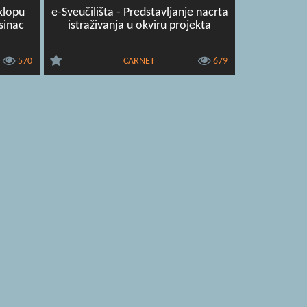
klopu
e-Sveučilišta - Predstavljanje nacrta
sinac
istraživanja u okviru projekta
570
CARNET
679