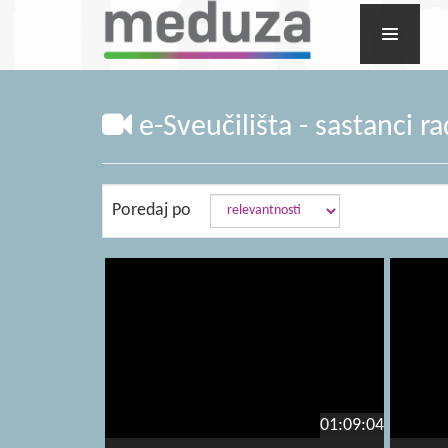
e-Sveučilišta - sastanci r
Poredaj po
01:09:04