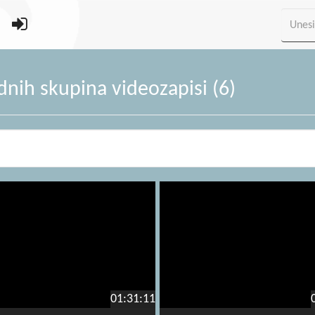
adnih skupina videozapisi (6)
01:31:11