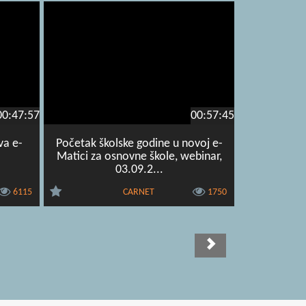
00:47:57
00:57:45
va e-
Početak školske godine u novoj e-
Matici za osnovne škole, webinar,
03.09.2...
6115
CARNET
1750