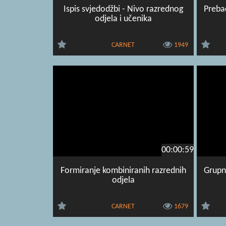
Ispis svjedodžbi - Nivo razrednog
Prebac
odjela i učenika
CARNET
1949
00:00:59
Formiranje kombiniranih razrednih
Grupn
odjela
CARNET
1679