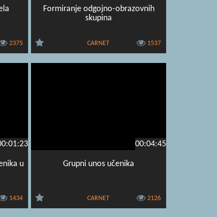
ela
Formiranje odgojno-obrazovnih
skupina
2375
CARNET
1537
00:01:23
00:04:45
enika u
Grupni unos učenika
1434
CARNET
2126