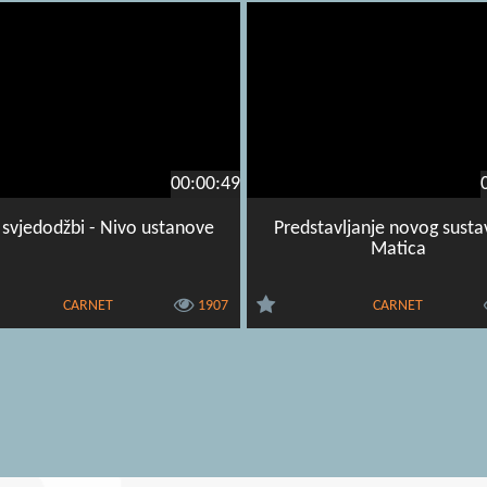
00:00:49
s svjedodžbi - Nivo ustanove
Predstavljanje novog susta
Matica
CARNET
1907
CARNET