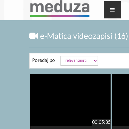
e-Matica videozapisi (16)
Poredaj po
00:05:35