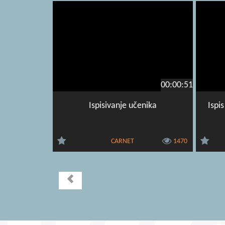
00:00:51
Ispisivanje učenika
Ispi
CARNET
1470