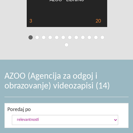
3
20
2
AZOO (Agencija za odgoj i
obrazovanje) videozapisi (14)
Poredaj po