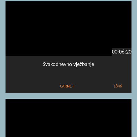
00:06:20
Svakodnevno vježbanje
CARNET
1846