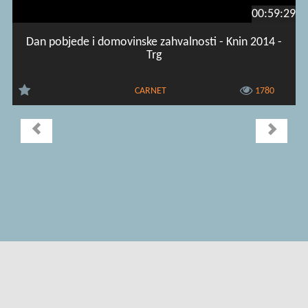
00:59:29
Dan pobjede i domovinske zahvalnosti - Knin 2014 -
Trg
CARNET
1780
Uvjeti korištenja
|
O usluzi
|
Kontakt
|
Pomoć i podrška za
administratore
|
Pomoć i podrška za korisnike
|
Izjava o digitalnoj
pristupačnosti
|
Obavijest o privatnosti
Copyright © 2026 CARNET. Sva prava pridržana.