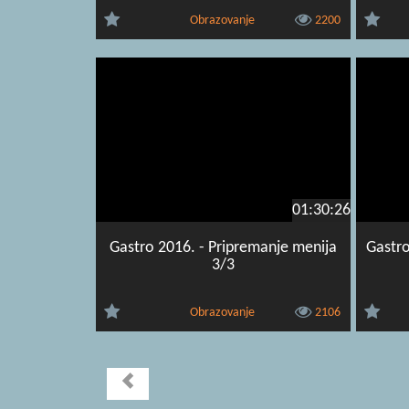
Obrazovanje
2200
01:30:26
Gastro 2016. - Pripremanje menija
Gastro
3/3
Obrazovanje
2106