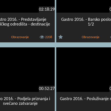
02:18:29
tro 2016. - Predstavljanje
Gastro 2016. - Barsko posl
tičkog odredišta - destinacije
1/2
Obrazovanje
2208
Obrazovanje
00:52:27
o 2016. - Podjela priznanja i
Gastro 2016. - Posluživanje 
svečano zatvaranje