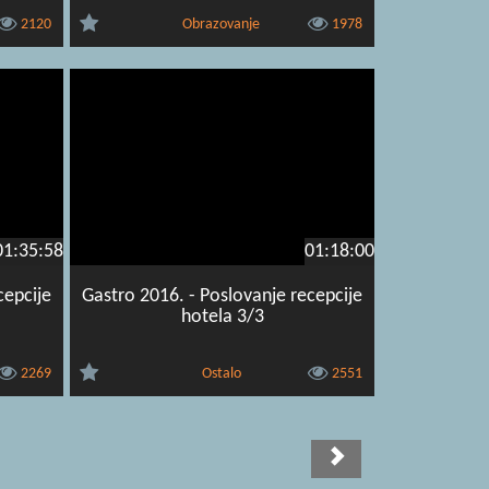
2120
Obrazovanje
1978
01:35:58
01:18:00
cepcije
Gastro 2016. - Poslovanje recepcije
hotela 3/3
2269
Ostalo
2551