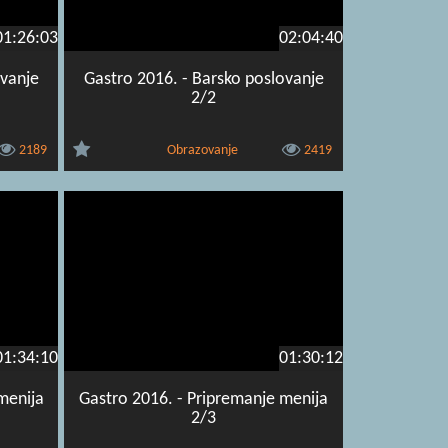
01:26:03
02:04:40
ovanje
Gastro 2016. - Barsko poslovanje
2/2
2189
Obrazovanje
2419
01:34:10
01:30:12
menija
Gastro 2016. - Pripremanje menija
2/3