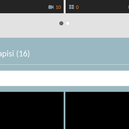
10
0
pisi (16)