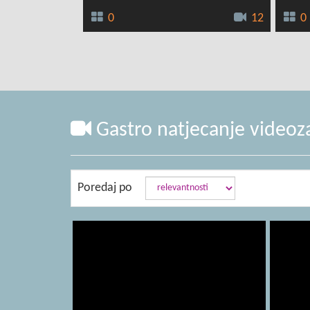
0
12
0
1
2
Gastro natjecanje videoza
Poredaj po