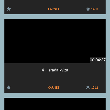
CARNET
1453
00:04:37
4 - Izrada kviza
CARNET
1582