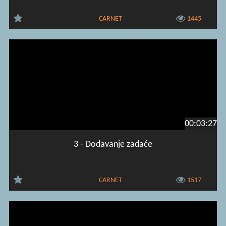
CARNET
1445
00:03:27
3 - Dodavanje zadaće
CARNET
1517