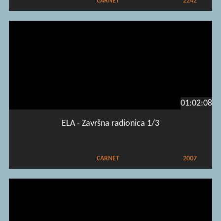
CARNET
2242
01:02:08
ELA - Završna radionica 1/3
CARNET
2007