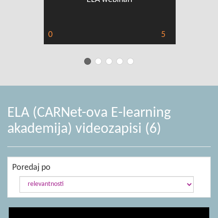
0
5
0
ELA (CARNet-ova E-learning
akademija) videozapisi (6)
Poredaj po