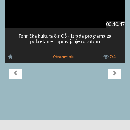
00:10:47
Tehnička kultura 8.r OŠ - Izrada programa za
pokretanje i upravljanje robotom
Obrazovanje
763
Uvjeti korištenja
|
O usluzi
|
Kontakt
|
Pomoć i podrška za