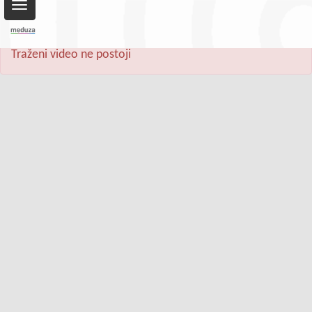
Toggle
navigation
Traženi video ne postoji