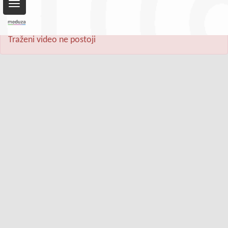
Toggle
navigation
Traženi video ne postoji