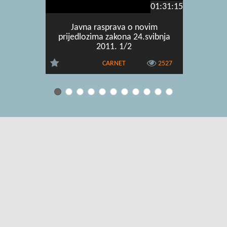
01:31:15
Javna rasprava o novim
ISD 201
prijedlozima zakona 24.svibnja
2011. 1/2
CARNET
2527
Uvjeti korištenja
|
O usluzi
|
Kontakt
|
Pomoć i podrška za
administratore
|
Pomoć i podrška za korisnike
|
Izjava o digitalnoj
pristupačnosti
|
Obavijest o privatnosti
Copyright © 2026 CARNET. Sva prava pridržana.