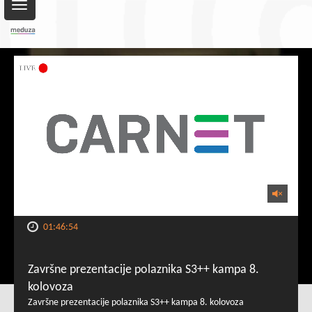
Toggle
navigation
01:46:54
Završne prezentacije polaznika S3++ kampa 8.
kolovoza
Završne prezentacije polaznika S3++ kampa 8. kolovoza