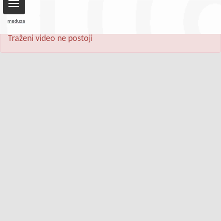
Toggle
navigation
Traženi video ne postoji