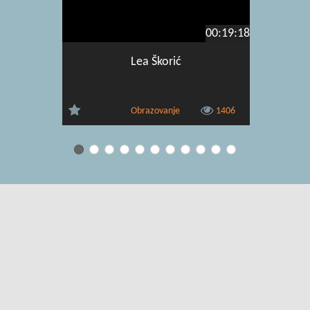
00:19:18
Lea Škorić
Obrazovanje
1406
Uvjeti korištenja
|
O usluzi
|
Kontakt
|
Pomoć i podrška za
administratore
|
Pomoć i podrška za korisnike
|
Izjava o digitalnoj
pristupačnosti
|
Obavijest o privatnosti