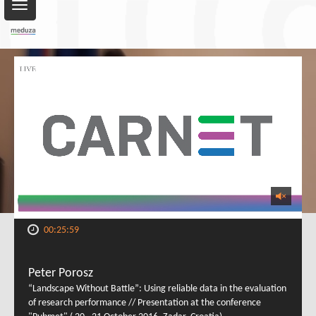
Toggle
navigation
00:25:59
Peter Porosz
“Landscape Without Battle”: Using reliable data in the evaluation
of research performance // Presentation at the conference