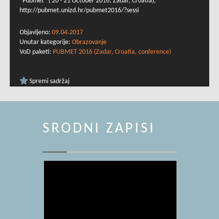
"Pubmet" ( 20 - 21 October 2016, Zadar, Croatia),
http://pubmet.unizd.hr/pubmet2016/?sessi
Objavljeno:
09.04.2017
Unutar kategorije:
Obrazovanje
VoD paketi:
PUBMET 2016 (Zadar, Croatia, conference)
Spremi sadržaj
SRODNI ZAPISI