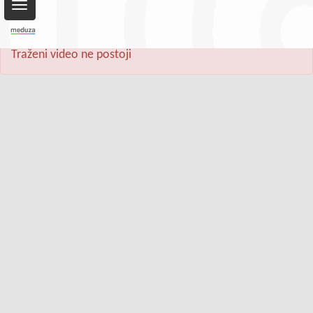
Toggle
navigation
Traženi video ne postoji