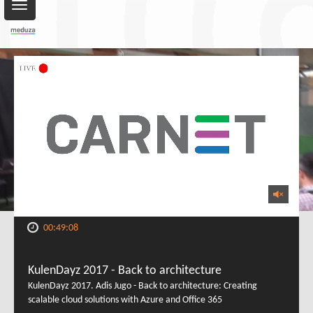
Toggle
navigation
00:49:08
KulenDayz 2017 - Back to architecture
KulenDayz 2017. Adis Jugo - Back to architecture: Creating
scalable cloud solutions with Azure and Office 365