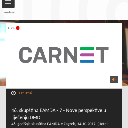
Toggle
navigation
00:13:16
46. skupština EAMDA - 7 - Nove perspektive u
liječenju DMD
46. godišnja skupština EAMDA-e Zagreb, 14.10.2017. (Hotel