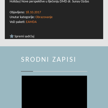
Holiday) Nove perspektive u liječenju DMD dr. Sunay Özdas
Objavljeno:
18.10.2017
Unutar kategorije:
Obrazovanje
VoD paketi:
EAMDA
Spremi sadržaj
SRODNI ZAPISI