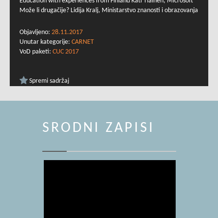
Education with experiences from Finland Kati Tiainen, Microsoft
Može li drugačije? Lidija Kralj, Ministarstvo znanosti i obrazovanja
Objavljeno:
28.11.2017
Unutar kategorije:
CARNET
VoD paketi:
CUC 2017
Spremi sadržaj
SRODNI ZAPISI