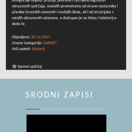
omogućuje objavu, pristup, pohranu i razmjenu digitalnih
obrazovnih sadržaja, nastalih prvenstveno od strane nastavnika i
učenika hrvatskih osnovnih i srednjih škola, ali i od stručnjaka s
ostalih obrazovnih ustanova, a dostupan je na https://edutorij.e-
skole.hr.
Objavljeno:
20.12.2017
Unutar kategorije:
CARNET
VoD paketi:
Edutorij
Spremi sadržaj
SRODNI ZAPISI