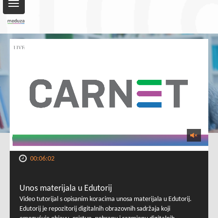
Toggle
navigation
00:06:02
Unos materijala u Edutorij
Video tutorijal s opisanim koracima unosa materijala u Edutorij.
Edutorij je repozitorij digitalnih obrazovnih sadržaja koji