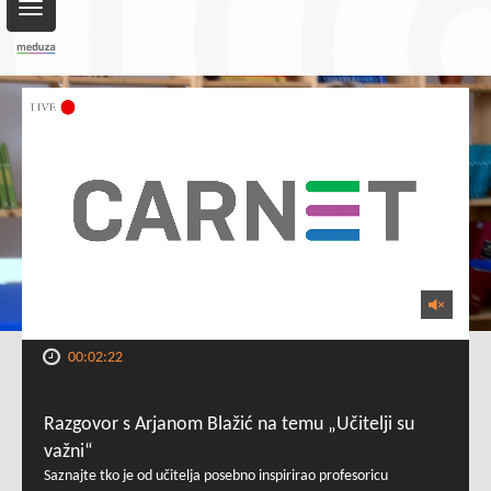
Toggle
navigation
00:02:22
Razgovor s Arjanom Blažić na temu „Učitelji su
važni“
Saznajte tko je od učitelja posebno inspirirao profesoricu