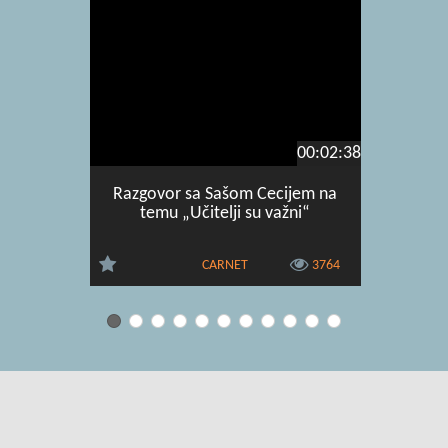
00:02:38
Razgovor sa Sašom Cecijem na
CUC 2
temu „Učitelji su važni“
CARNET
3764