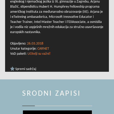
engleskog i njemačkog jezika iz IX. gimnazije u Zagrebu, Arjanu
Blažić, stipendisticu Hubert H. Humphrey Fellowship programa
američkog Instituta za međunarodno obrazovanje (IIE). Arjana je
i eTwinning ambasadorica, Microsoft Innovative Educator i
Teacher Trainer, Intel Master Teacher i iTDiAssociate, a osmislila
je i vodila niz uspješnih mrežnih edukacija za stručno usavršavanje
europskih nastavnika.
Objavljeno:
26.03.2018
Unutar kategorije:
CARNET
VoD paketi:
Učitelji su važni!
Spremi sadržaj
SRODNI ZAPISI