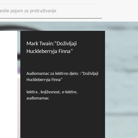
Mark Twain:“Doživljaji
Huckleberryja Finna”
Audiomamac za lektirno djelo: :“Doživljaji
Huckleberryja Finna”
lektira , književnost, e-lektire,
audiomamac