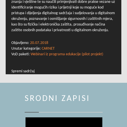
znanja i vještine te su naučili primjenjivati dobre prakse vezane uz
identificiranje mogućih rizika i prijetnji koje su moguće kod
pristupa i dijeljenja digitalnog sadržaja i sudjelovanja u digitalnom
okruženju, poznavanje i osmišljanje sigurnosnih i zaštitnih mjera,
kao što su fizička i elektronička zaštita, prosuđivanje načina
zaštite osobnih podataka i privatnosti u digitalnom okruženju.
Objavljeno:
20.07.2018
Unutar kategorije:
CARNET
VoD paketi:
Webinari iz programa edukacije (pilot projekt)
Spremi sadržaj
SRODNI ZAPISI