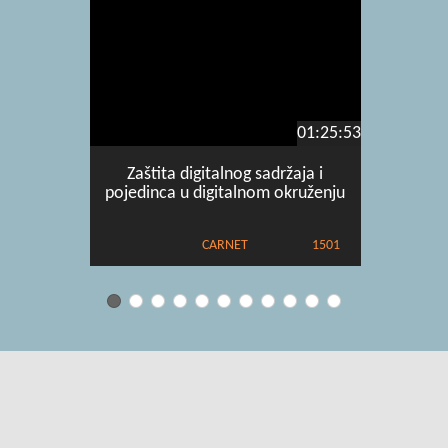
01:25:53
Zaštita digitalnog sadržaja i
Digitalna
pojedinca u digitalnom okruženju
djelatni
CARNET
1501