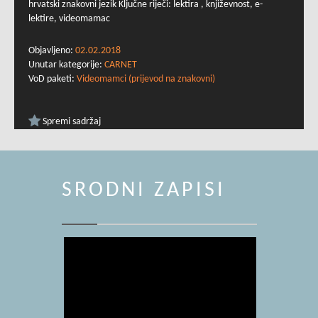
hrvatski znakovni jezik Ključne riječi: lektira , književnost, e-
lektire, videomamac
Objavljeno:
02.02.2018
Unutar kategorije:
CARNET
VoD paketi:
Videomamci (prijevod na znakovni)
Spremi sadržaj
SRODNI ZAPISI