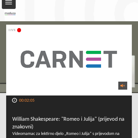
Toggle
navigation
00:02:05
William Shakespeare: "Romeo i Julija" (prijevod na
znakovni)
Videomamac za lektirno djelo „Romeo i Julija” s prijevodom na