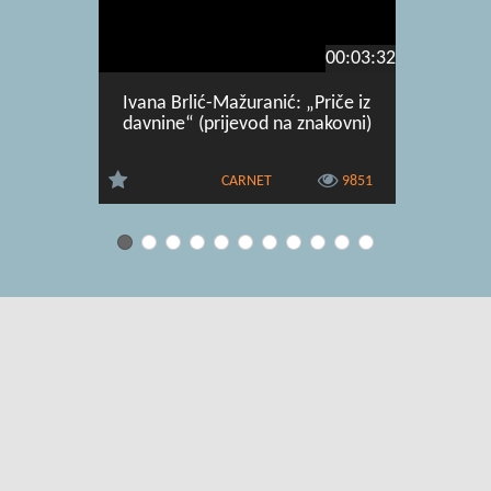
00:03:32
Ivana Brlić-Mažuranić: „Priče iz
Frank Ly
davnine“ (prijevod na znakovni)
Oza" 
CARNET
9851
Uvjeti korištenja
|
O usluzi
|
Kontakt
|
Pomoć i podrška za
administratore
|
Pomoć i podrška za korisnike
|
Izjava o digitalnoj
pristupačnosti
|
Obavijest o privatnosti