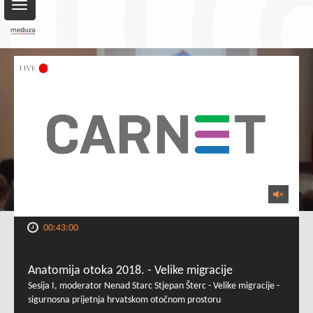
Toggle
navigation
00:43:00
Anatomija otoka 2018. - Velike migracije
Sesija I, moderator Nenad Starc Stjepan Šterc - Velike migracije -
sigurnosna prijetnja hrvatskom otočnom prostoru