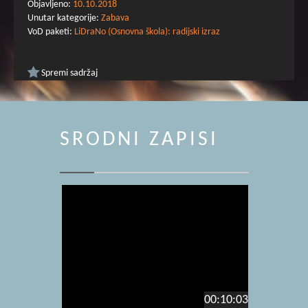
Objavljeno:
10.10.2018
Unutar kategorije:
Zabava
VoD paketi:
LiDraNo (Osnovna škola): radijski izraz
Spremi sadržaj
SRODNI ZAPISI
00:10:03