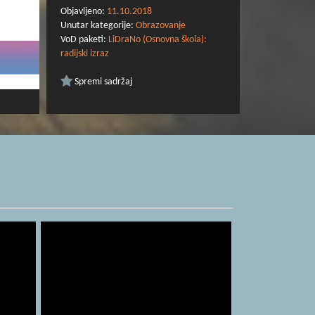
Objavljeno:
11.10.2018
Unutar kategorije:
Obrazovanje
VoD paketi:
LiDraNo (Osnovna škola):
radijski izraz
Spremi sadržaj