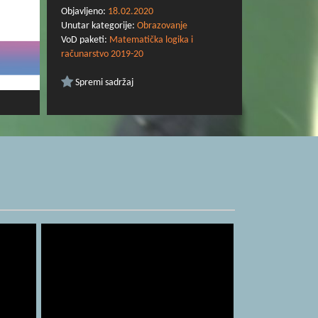
Objavljeno:
18.02.2020
Unutar kategorije:
Obrazovanje
VoD paketi:
Matematička logika i
računarstvo 2019-20
Spremi sadržaj