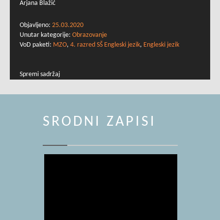
Arjana Blažić
Objavljeno:
25.03.2020
Unutar kategorije:
Obrazovanje
VoD paketi:
MZO
,
4. razred SŠ Engleski jezik
,
Engleski jezik
Spremi sadržaj
SRODNI ZAPISI