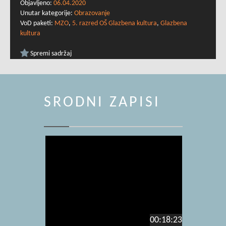
Objavljeno:
06.04.2020
Unutar kategorije:
Obrazovanje
VoD paketi:
MZO
,
5. razred OŠ Glazbena kultura
,
Glazbena
kultura
Spremi sadržaj
SRODNI ZAPISI
00:18:23