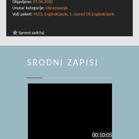
Objavljeno:
07.04.2020
Unutar kategorije:
Obrazovanje
VoD paketi:
MZO
,
Engleski jezik
,
5. razred OŠ Engleski jezik
Spremi sadržaj
SRODNI ZAPISI
00:10:05