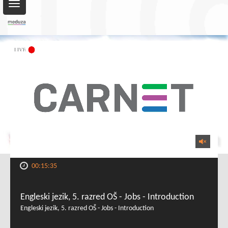
Toggle
navigation
00:15:35
Engleski jezik, 5. razred OŠ - Jobs - Introduction
Engleski jezik, 5. razred OŠ - Jobs - Introduction