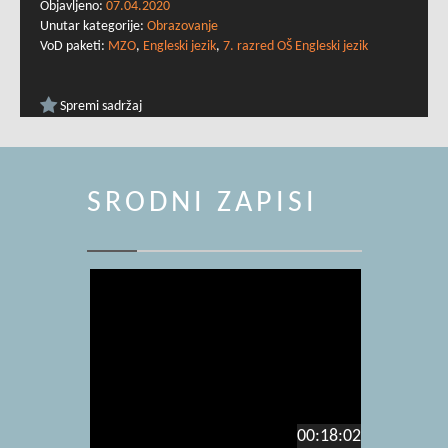
Objavljeno:
07.04.2020
Unutar kategorije:
Obrazovanje
VoD paketi:
MZO
,
Engleski jezik
,
7. razred OŠ Engleski jezik
Spremi sadržaj
SRODNI ZAPISI
00:18:02