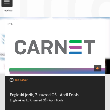
Toggle
navigation
00:14:49
Engleski jezik, 7. razred OŠ - April Fools
Engleski jezik, 7. razred OŠ - April Fools