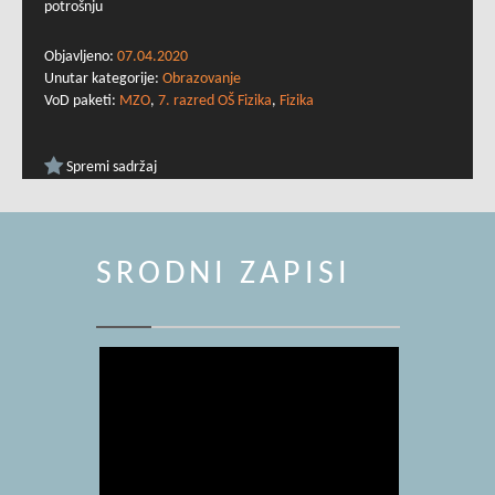
potrošnju
Objavljeno:
07.04.2020
Unutar kategorije:
Obrazovanje
VoD paketi:
MZO
,
7. razred OŠ Fizika
,
Fizika
Spremi sadržaj
SRODNI ZAPISI