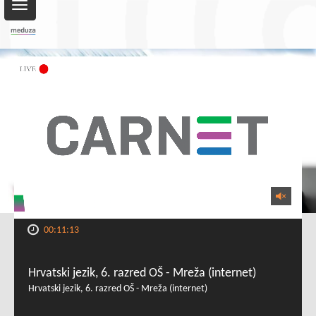
Toggle
navigation
00:11:13
Hrvatski jezik, 6. razred OŠ - Mreža (internet)
Hrvatski jezik, 6. razred OŠ - Mreža (internet)