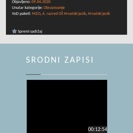
Objavljeno:
09.04.2020
Unutar kategorije:
Obrazovanje
VoD paketi:
MZO
,
6. razred OŠ Hrvatski jezik
,
Hrvatski jezik
Spremi sadržaj
SRODNI ZAPISI
00:12:54