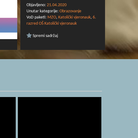
Objavljeno:
21.04.2020
Unutar kategorije:
Obrazovanje
VoD paketi:
MZO
,
Katolički vjeronauk
,
6.
razred OŠ Katolički vjeronauk
Spremi sadržaj