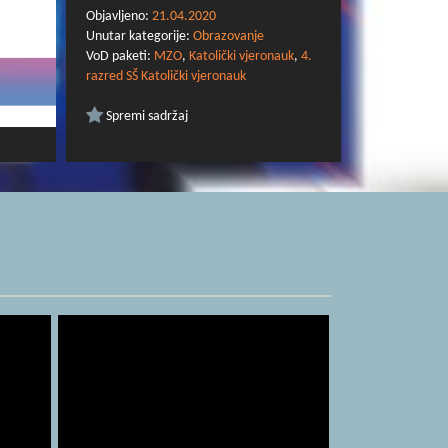
Objavljeno:
21.04.2020
Unutar kategorije:
Obrazovanje
VoD paketi:
MZO
,
Katolički vjeronauk
,
4.
razred SŠ Katolički vjeronauk
Spremi sadržaj