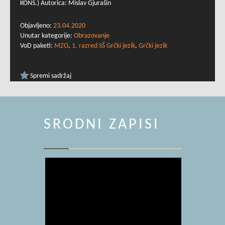
KONS.) Autorica: Mislav Gjurašin
Objavljeno:
23.04.2020
Unutar kategorije:
Obrazovanje
VoD paketi:
MZO
,
1. razred SŠ Grčki jezik
,
Grčki jezik
Spremi sadržaj
SRODNI ZAPISI