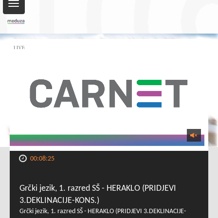
Toggle
navigation
00:08:25
Grčki jezik, 1. razred SŠ - HERAKLO (PRIDJEVI
3.DEKLINACIJE-KONS.)
Grčki jezik, 1. razred SŠ - HERAKLO (PRIDJEVI 3.DEKLINACIJE-