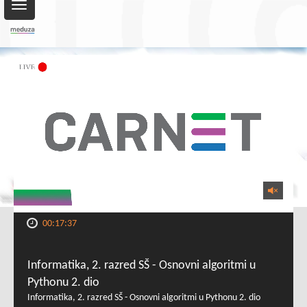
Toggle
navigation
00:17:37
Informatika, 2. razred SŠ - Osnovni algoritmi u
Pythonu 2. dio
Informatika, 2. razred SŠ - Osnovni algoritmi u Pythonu 2. dio