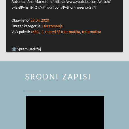
Autorica: Ana Markota /// https://www.youtube.com/watch?
v=B-BPyhs_jMQ /// tinyurl.com/Python-rjesenja-2 ///
Objavljeno:
29.04.2020
Unutar kategorije:
Obrazovanje
VoD paketi:
MZO
,
2. razred SŠ Informatika
,
Informatika
Spremi sadržaj
SRODNI ZAPISI