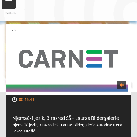
Toggle
navigation
00:16:41
Njemački jezik, 3.razred SŠ - Lauras Bildergalerie
Njemački jezik, 3.razred SŠ - Lauras Bildergalerie Autorica: Irena
Pevec-Jurešić