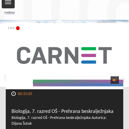
Toggle
navigation
00:15:05
Biologija, 7. razred OŠ - Prehrana beskralježnjaka
Biologija, 7. razred OŠ - Prehrana beskralježnjaka Autorica:
Dijana Šutak