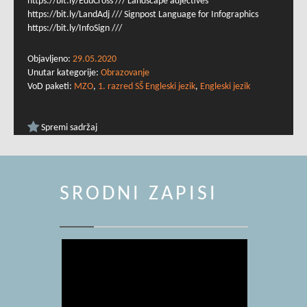
https://bit.ly/EduCross /// Landscape adjectives
https://bit.ly/LandAdj /// Signpost Language for Infographics
https://bit.ly/InfoSign ///
Objavljeno:
29.05.2020
Unutar kategorije:
Obrazovanje
VoD paketi:
MZO
,
1. razred SŠ Engleski jezik
,
Engleski jezik
Spremi sadržaj
SRODNI ZAPISI