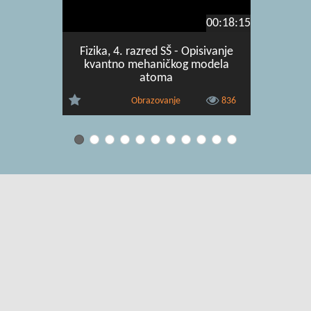
00:18:15
Fizika, 4. razred SŠ - Opisivanje
Fizika, 4.
kvantno mehaničkog modela
nuklea
atoma
Obrazovanje
836
Uvjeti korištenja
|
O usluzi
|
Kontakt
|
Pomoć i podrška za
administratore
|
Pomoć i podrška za korisnike
|
Izjava o digitalnoj
pristupačnosti
|
Obavijest o privatnosti