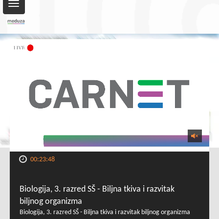
Toggle
navigation
00:23:48
Biologija, 3. razred SŠ - Biljna tkiva i razvitak
biljnog organizma
Biologija, 3. razred SŠ - Biljna tkiva i razvitak biljnog organizma