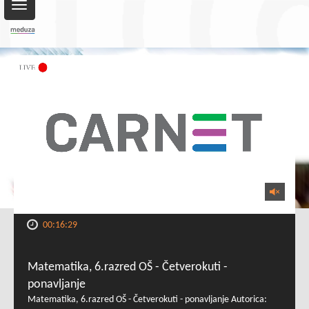
Toggle
navigation
00:16:29
Matematika, 6.razred OŠ - Četverokuti -
ponavljanje
Matematika, 6.razred OŠ - Četverokuti - ponavljanje Autorica: