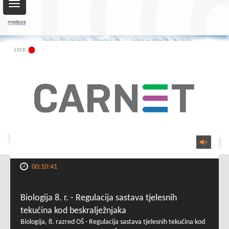
Toggle
navigation
00:10:41
Biologija 8. r. - Regulacija sastava tjelesnih
tekućina kod beskralježnjaka
Biologija, 8. razred OŠ - Regulacija sastava tjelesnih tekućina kod