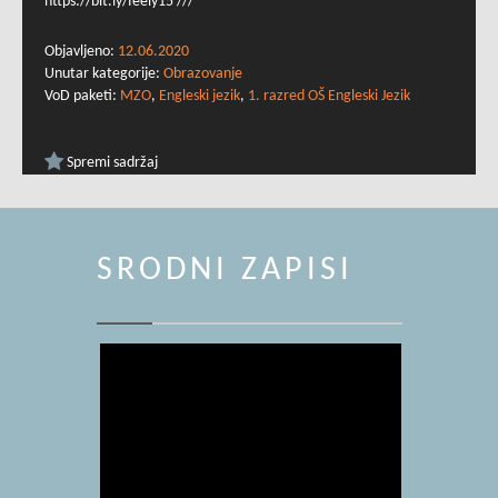
https://bit.ly/feely15 ///
Objavljeno:
12.06.2020
Unutar kategorije:
Obrazovanje
VoD paketi:
MZO
,
Engleski jezik
,
1. razred OŠ Engleski Jezik
Spremi sadržaj
SRODNI ZAPISI