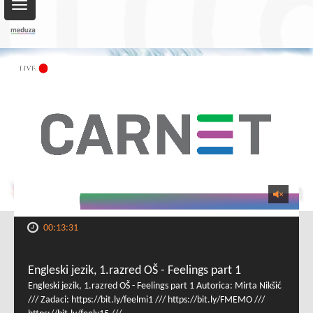
Toggle
navigation
00:13:31
Engleski jezik, 1.razred OŠ - Feelings part 1
Engleski jezik, 1.razred OŠ - Feelings part 1 Autorica: Mirta Nikšić
/// Zadaci: https://bit.ly/feelmi1 /// https://bit.ly/FMEMO ///