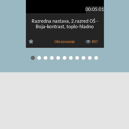
00:05:01
Razredna nastava, 2.razred OŠ -
Razredna
Boja-kontrast, toplo-hladno
Množenj
Obrazovanje
807
Uvjeti korištenja
|
O usluzi
|
Kontakt
|
Pomoć i podrška za
administratore
|
Pomoć i podrška za korisnike
|
Izjava o digitalnoj
pristupačnosti
|
Obavijest o privatnosti