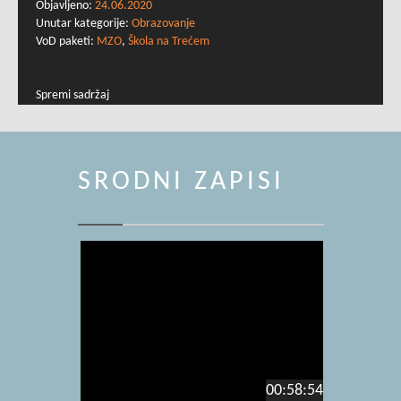
Objavljeno:
24.06.2020
Unutar kategorije:
Obrazovanje
VoD paketi:
MZO
,
Škola na Trećem
Spremi sadržaj
SRODNI ZAPISI
00:58:54