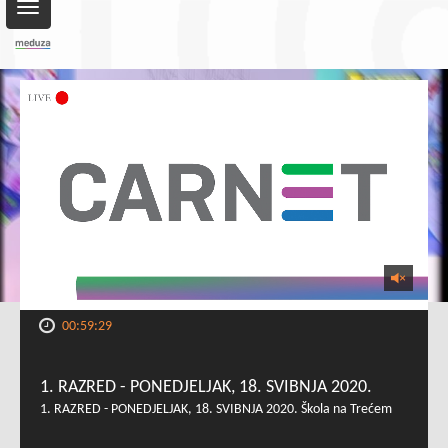
Toggle
navigation
00:59:29
1. RAZRED - PONEDJELJAK, 18. SVIBNJA 2020.
1. RAZRED - PONEDJELJAK, 18. SVIBNJA 2020. Škola na Trećem