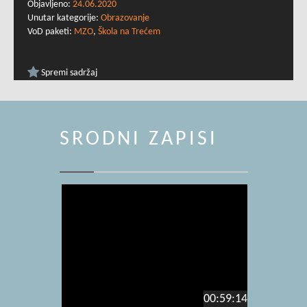
Objavljeno:
24.06.2020
Unutar kategorije:
Obrazovanje
VoD paketi:
MZO
,
Škola na Trećem
Spremi sadržaj
SRODNI ZAPISI
00:59:14